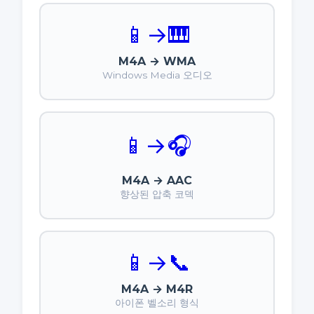
📱
→
🎹
M4A → WMA
Windows Media 오디오
📱
→
🎧
M4A → AAC
향상된 압축 코덱
📱
→
📞
M4A → M4R
아이폰 벨소리 형식