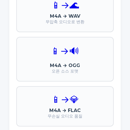
📱
→
🌊
M4A → WAV
무압축 오디오로 변환
📱
→
🔊
M4A → OGG
오픈 소스 포맷
📱
→
💎
M4A → FLAC
무손실 오디오 품질