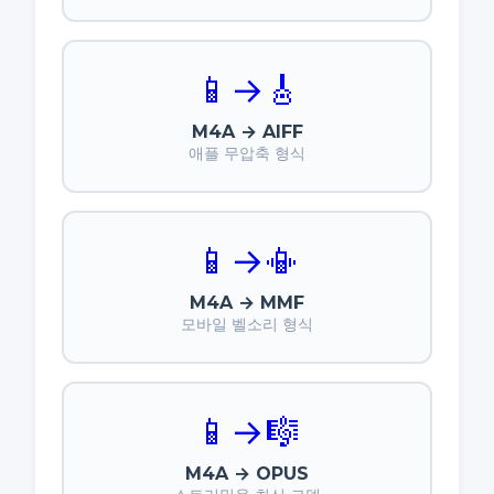
📱
→
🎸
M4A → AIFF
애플 무압축 형식
📱
→
📳
M4A → MMF
모바일 벨소리 형식
📱
→
🎼
M4A → OPUS