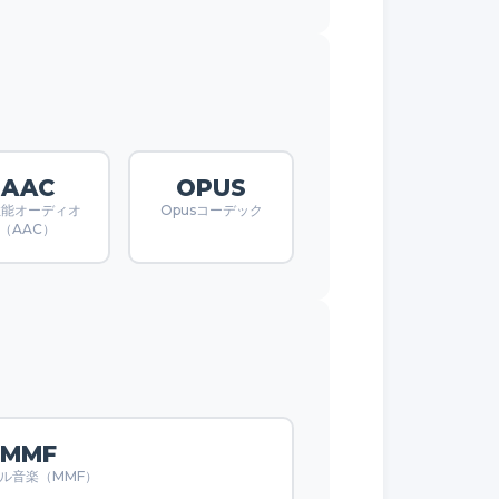
AAC
OPUS
性能オーディオ
Opusコーデック
（AAC）
MMF
ル音楽（MMF）