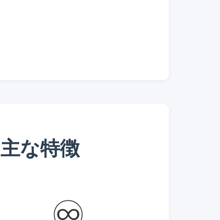
主な特徴
♾️