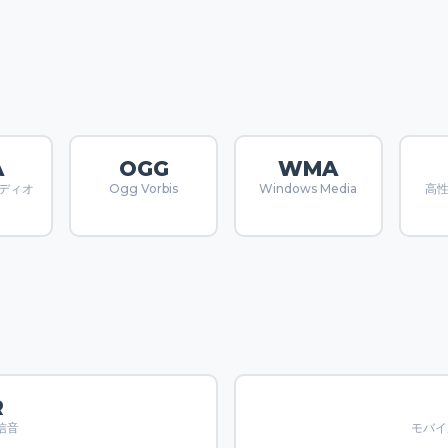
A
OGG
WMA
ーディオ
Ogg Vorbis
Windows Media
高
R
着信音
モバイ