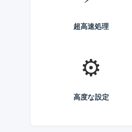
超高速処理
⚙️
高度な設定