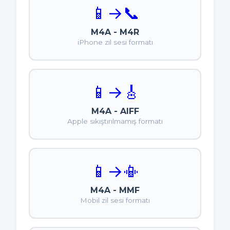
📱
→
📞
M4A - M4R
iPhone zil sesi formatı
📱
→
🎸
M4A - AIFF
Apple sıkıştırılmamış formatı
📱
→
📳
M4A - MMF
Mobil zil sesi formatı