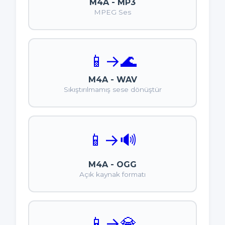
M4A - MP3
MPEG Ses
📱
→
🌊
M4A - WAV
Sıkıştırılmamış sese dönüştür
📱
→
🔊
M4A - OGG
Açık kaynak formatı
📱
→
💎