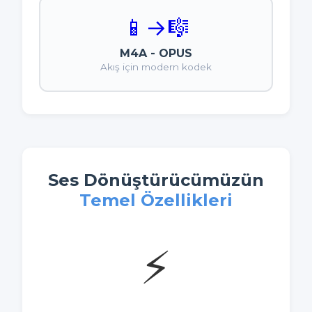
📱
→
🎼
M4A - OPUS
Akış için modern kodek
Ses Dönüştürücümüzün
Temel Özellikleri
⚡