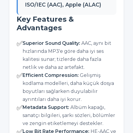
ISO/IEC (AAC), Apple (ALAC)
Key Features &
Advantages
✅
Superior Sound Quality
:
AAC, aynı bit
hızlarında MP3'e göre daha iyi ses
kalitesi sunar; tizlerde daha fazla
netlik ve daha az artefakt.
✅
Efficient Compression
:
Gelişmiş
kodlama modelleri, daha küçük dosya
boyutları sağlarken duyulabilir
ayrıntıları daha iyi korur.
✅
Metadata Support
:
Albüm kapağı,
sanatçı bilgileri, şarkı sözleri, bölümler
ve zengin etiketlemeyi destekler.
✅
Low Bit Rate Performance
:
HE-AAC ve