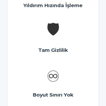
Yıldırım Hızında İşleme
🛡️
Tam Gizlilik
♾️
Boyut Sınırı Yok