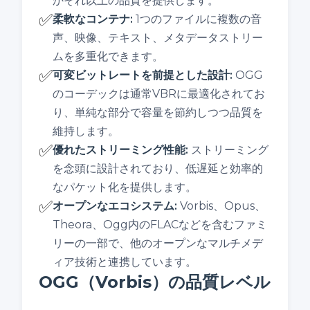
かそれ以上の品質を提供します。
✅
柔軟なコンテナ
:
1つのファイルに複数の音
声、映像、テキスト、メタデータストリー
ムを多重化できます。
✅
可変ビットレートを前提とした設計
:
OGG
のコーデックは通常VBRに最適化されてお
り、単純な部分で容量を節約しつつ品質を
維持します。
✅
優れたストリーミング性能
:
ストリーミング
を念頭に設計されており、低遅延と効率的
なパケット化を提供します。
✅
オープンなエコシステム
:
Vorbis、Opus、
Theora、Ogg内のFLACなどを含むファミ
リーの一部で、他のオープンなマルチメデ
ィア技術と連携しています。
OGG（Vorbis）の品質レベル