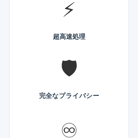
⚡
超高速処理
🛡️
完全なプライバシー
♾️