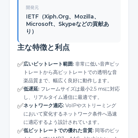
開発元
IETF（Xiph.Org、Mozilla、
Microsoft、Skypeなどの貢献あ
り）
主な特徴と利点
✅
広いビットレート範囲
:
非常に低い音声ビッ
トレートから高ビットレートでの透明な音
楽品質まで、幅広く良好に動作します。
✅
低遅延
:
フレームサイズは最小2.5 msに対応
し、リアルタイム通信に最適です。
✅
ネットワーク適応
:
VoIPやストリーミング
において変化するネットワーク条件へ迅速
に適応するよう設計されています。
✅
低ビットレートでの優れた音質
:
同等のビッ