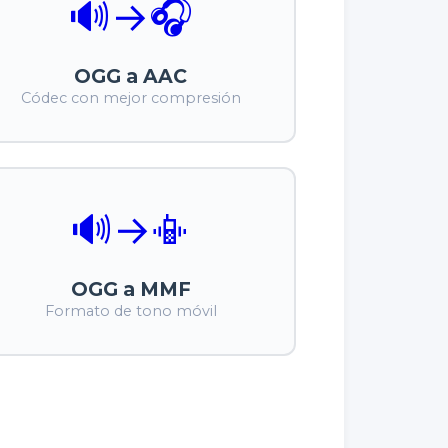
🔊
→
🎧
OGG a AAC
Códec con mejor compresión
🔊
→
📳
OGG a MMF
Formato de tono móvil