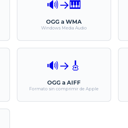
🔊
→
🎹
OGG a WMA
Windows Media Audio
🔊
→
🎸
OGG a AIFF
Formato sin comprimir de Apple