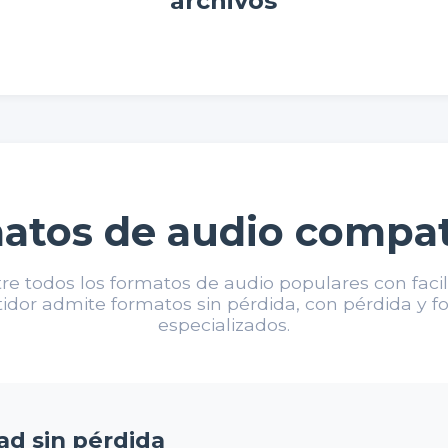
archivos
atos de audio compat
re todos los formatos de audio populares con faci
idor admite formatos sin pérdida, con pérdida y 
especializados.
ad sin pérdida