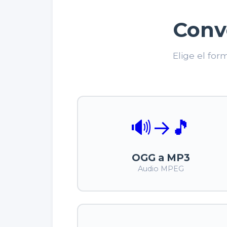
Conv
Elige el fo
🔊
→
🎵
OGG a MP3
Audio MPEG