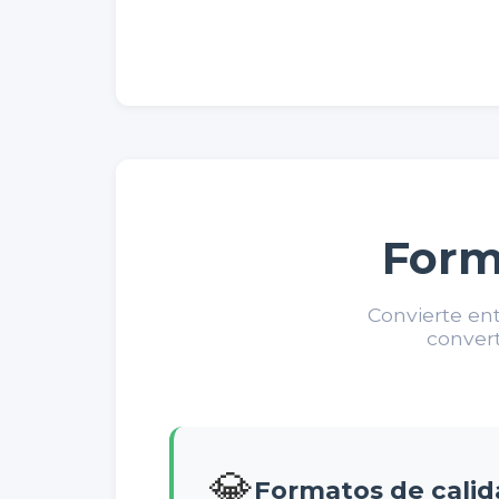
Form
Convierte ent
convert
💎
Formatos de calid