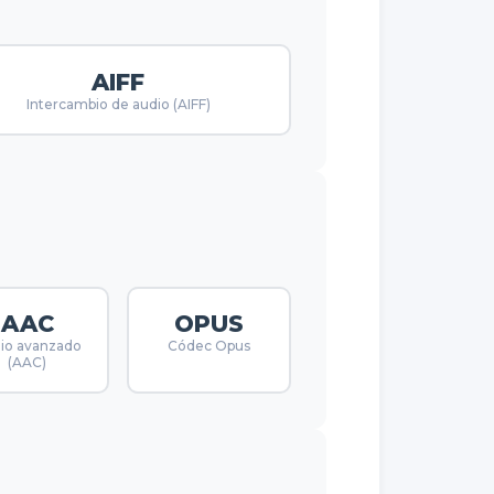
AIFF
Intercambio de audio (AIFF)
AAC
OPUS
io avanzado
Códec Opus
(AAC)