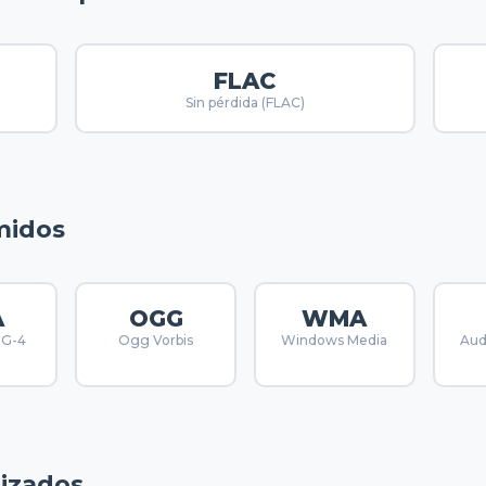
FLAC
Sin pérdida (FLAC)
midos
A
OGG
WMA
EG-4
Ogg Vorbis
Windows Media
Aud
izados