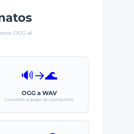
matos
hivos OGG al
🔊
→
🌊
OGG a WAV
Convertir a audio sin comprimir