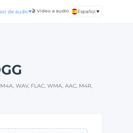
🎬 Vídeo a audio
sor de audio
Español
▼
▼
OGG
P3, M4A, WAV, FLAC, WMA, AAC, M4R,