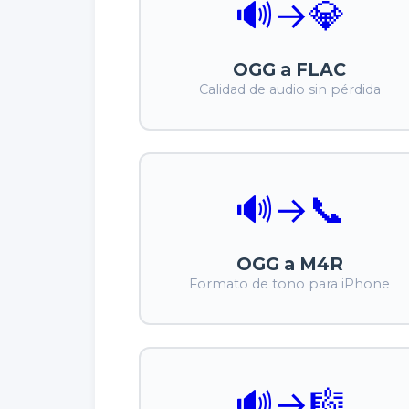
🔊
→
💎
OGG a FLAC
Calidad de audio sin pérdida
🔊
→
📞
OGG a M4R
Formato de tono para iPhone
🔊
→
🎼