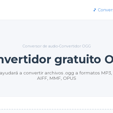
🎵 Conver
Conversor de audio
•
Convertidor OGG
nvertidor gratuito 
 ayudará a convertir archivos .ogg a formatos M
AIFF, MMF, OPUS