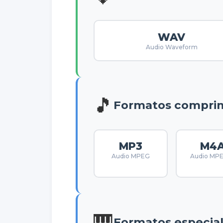
WAV
Audio Waveform
🎵
Formatos compri
MP3
M4
Audio MPEG
Audio MP
🎹
Formatos especial