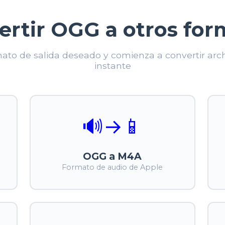
ertir OGG a otros for
rmato de salida deseado y comienza a convertir arc
instante
🔊
→
📱
OGG a M4A
Formato de audio de Apple