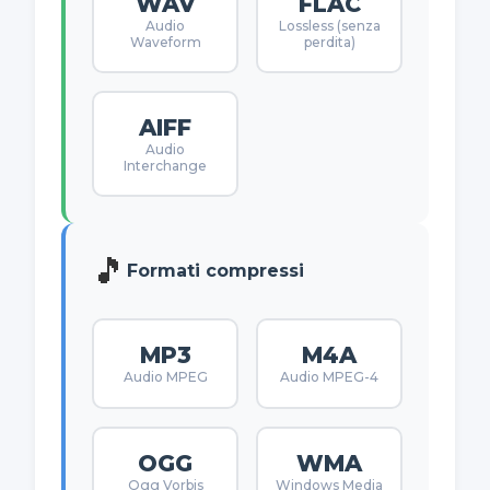
WAV
FLAC
Audio
Lossless (senza
Waveform
perdita)
AIFF
Audio
Interchange
🎵
Formati compressi
MP3
M4A
Audio MPEG
Audio MPEG-4
OGG
WMA
Ogg Vorbis
Windows Media