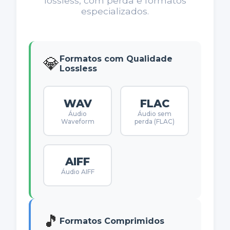
lossless, com perda e formatos
especializados.
💎
Formatos com Qualidade
Lossless
WAV
FLAC
Áudio
Áudio sem
Waveform
perda (FLAC)
AIFF
Áudio AIFF
🎵
Formatos Comprimidos