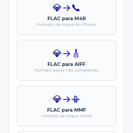
💎
→
📞
FLAC para M4R
Formato de toque do iPhone
💎
→
🎸
FLAC para AIFF
Formato Apple não comprimido
💎
→
📳
FLAC para MMF
Formato de toque móvel