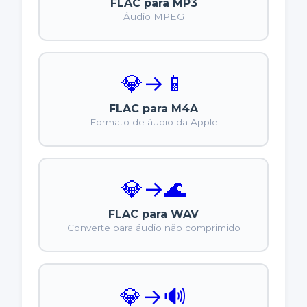
FLAC para MP3
Áudio MPEG
💎
→
📱
FLAC para M4A
Formato de áudio da Apple
💎
→
🌊
FLAC para WAV
Converte para áudio não comprimido
💎
→
🔊