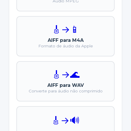
Áudio MPEG
🎸
→
📱
AIFF para M4A
Formato de áudio da Apple
🎸
→
🌊
AIFF para WAV
Converte para áudio não comprimido
🎸
→
🔊