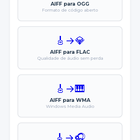
AIFF para OGG
Formato de código aberto
🎸
→
💎
AIFF para FLAC
Qualidade de áudio sem perda
🎸
→
🎹
AIFF para WMA
Windows Media Audio
🎸
→
🎧