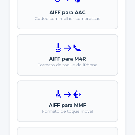
AIFF para AAC
Codec com melhor compressão
🎸
→
📞
AIFF para M4R
Formato de toque do iPhone
🎸
→
📳
AIFF para MMF
Formato de toque móvel