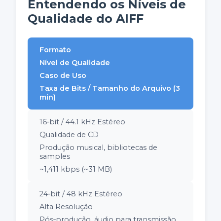
Entendendo os Níveis de
Qualidade do AIFF
Formato
Nível de Qualidade
Caso de Uso
Taxa de Bits / Tamanho do Arquivo (3
min)
16‑bit / 44.1 kHz Estéreo
Qualidade de CD
Produção musical, bibliotecas de
samples
~1,411 kbps (~31 MB)
24‑bit / 48 kHz Estéreo
Alta Resolução
Pós‑produção, áudio para transmissão