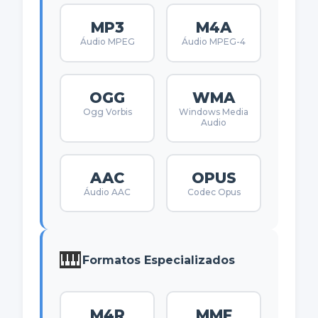
MP3
M4A
Áudio MPEG
Áudio MPEG-4
OGG
WMA
Ogg Vorbis
Windows Media
Audio
AAC
OPUS
Áudio AAC
Codec Opus
🎹
Formatos Especializados
M4R
MMF