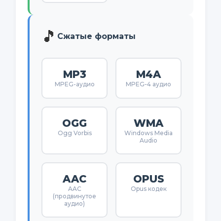
🎵
Сжатые форматы
MP3
M4A
MPEG-аудио
MPEG‑4 аудио
OGG
WMA
Ogg Vorbis
Windows Media
Audio
AAC
OPUS
AAC
Opus кодек
(продвинутое
аудио)