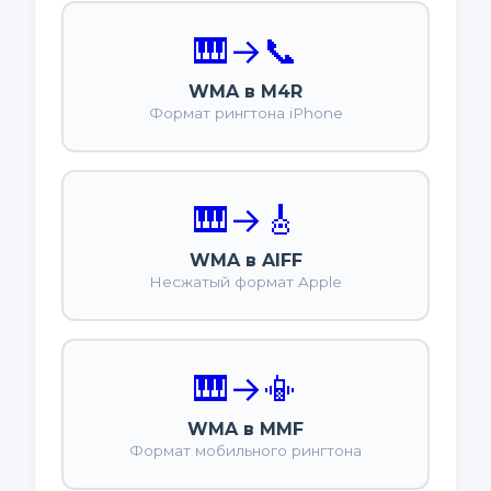
🎹
→
📞
WMA в M4R
Формат рингтона iPhone
🎹
→
🎸
WMA в AIFF
Несжатый формат Apple
🎹
→
📳
WMA в MMF
Формат мобильного рингтона