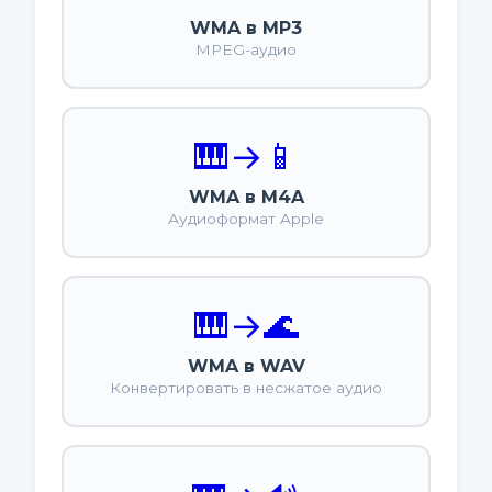
WMA в MP3
MPEG-аудио
🎹
→
📱
WMA в M4A
Аудиоформат Apple
🎹
→
🌊
WMA в WAV
Конвертировать в несжатое аудио