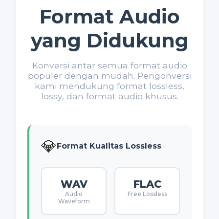
Format Audio
yang Didukung
Konversi antar semua format audio
populer dengan mudah. Pengonversi
kami mendukung format lossless,
lossy, dan format audio khusus.
💎
Format Kualitas Lossless
WAV
FLAC
Audio
Free Lossless
Waveform