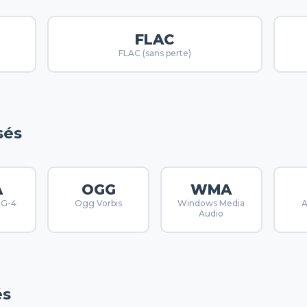
FLAC
FLAC (sans perte)
sés
A
OGG
WMA
EG‑4
Ogg Vorbis
Windows Media
A
Audio
és