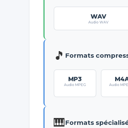
WAV
Audio WAV
🎵
Formats compres
MP3
M4
Audio MPEG
Audio MP
🎹
Formats spécialis