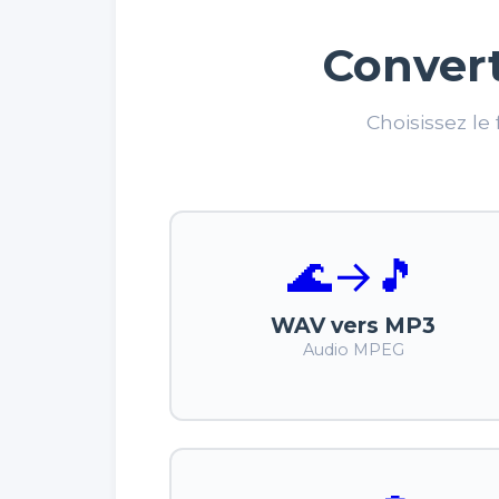
Convert
Choisissez le
🌊
→
🎵
WAV vers MP3
Audio MPEG