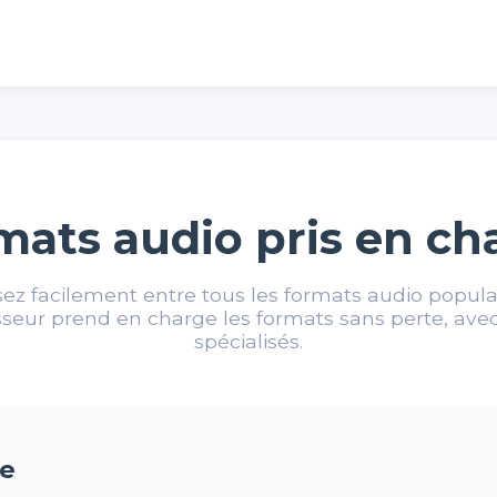
mats audio pris en ch
sez facilement entre tous les formats audio populai
sseur prend en charge les formats sans perte, avec
spécialisés.
te