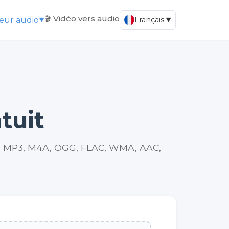
🎬 Vidéo vers audio
seur audio
Français
▼
▼
tuit
mats MP3, M4A, OGG, FLAC, WMA, AAC,