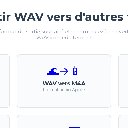
ir WAV vers d'autres
 format de sortie souhaité et commencez à converti
WAV immédiatement
🌊
→
📱
WAV vers M4A
Format audio Apple